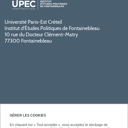
Université Paris-Est Créteil
Institut d'Études Politiques de Fontainebleau
10 rue du Docteur Clément-Matry
77300 Fontainebleau
PRATIQUE
GÉRER LES COOKIES
En cliquant sur « Tout accepter », vous acceptez le stockage de