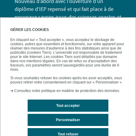
Nouveau d’abord avec l’ouverture d’un
diplôme d’IEP repensé et qui fait place à de
nouveaux savoirs issus des sciences exactes et
expérimentales. Ces savoirs nous paraissent
GÉRER LES COOKIES
être indispensables pour que vous puissiez
devenir acteurs ou actrices des
En cliquant sur « Tout accepter », vous acceptez le stockage de
cookies, autres que essentiels et fonctionnels, sur votre appareil pour
transformations de notre société : les
réaliser des mesures d'audience à des fins statistiques ainsi que de
publicités (cookies Tiers). L'université est responsable de traitement
questions sanitaires, numériques et
pour le site Internet. Les cookies Tiers sont détaillés par domaine
dans nos mentions légales. En cas de refus ou d'acceptation des
environnementales sont des questions
traceurs, vos paramètres seront sauvegardés pour une durée de 6
mois.
scientifiques mais nous voyons qu’elles sont
Si vous souhaitez refuser les cookies après les avoir acceptés, vous
aussi des questions politiques. Il n’est dès lors
pouvez retirer votre consentement en cliquant sur « Personnaliser ».
plus possible aujourd’hui d’agir sur le monde
➜
Consultez notre politique en matière de protection des données.
sans cette double compétence en sciences de
la société et en sciences exactes et
Tout accepter
expérimentales. L’ambition de notre diplôme
d’IEP est de vous la donner.
Personnaliser
Tout refuser
Lire la suite