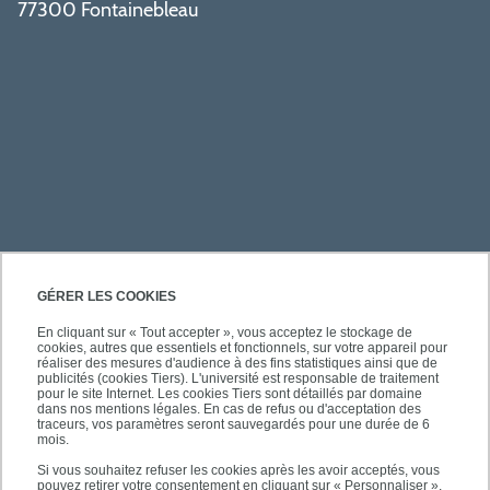
77300 Fontainebleau
PRATIQUE
GÉRER LES COOKIES
En cliquant sur « Tout accepter », vous acceptez le stockage de
cookies, autres que essentiels et fonctionnels, sur votre appareil pour
ACCÈS RAPIDES
réaliser des mesures d'audience à des fins statistiques ainsi que de
publicités (cookies Tiers). L'université est responsable de traitement
pour le site Internet. Les cookies Tiers sont détaillés par domaine
dans nos mentions légales. En cas de refus ou d'acceptation des
traceurs, vos paramètres seront sauvegardés pour une durée de 6
mois.
SUIVEZ-NOUS
Si vous souhaitez refuser les cookies après les avoir acceptés, vous
pouvez retirer votre consentement en cliquant sur « Personnaliser ».