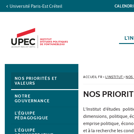
Université Paris-Est Créteil
CALENDR
Aller au contenu
Navigation
Accès directs
Recherche
Navigation secondaire
L'I
ACCUEIL FR
›
L'INSTITUT
›
NOS 
NOS PRIORITÉS ET
VALEURS
NOS PRIORIT
NOTRE
GOUVERNANCE
L’Institut d’études poli
L'ÉQUIPE
dimensions, politique, éc
PÉDAGOGIQUE
emprise politique, économi
L'ÉQUIPE
et à la recherche les cond