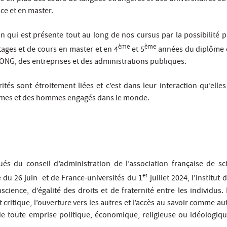
nce et en master.
n qui est présente tout au long de nos cursus par la possibilité pu
ème
ème
tages et de cours en master et en 4
et 5
années du diplôme d
 ONG, des entreprises et des administrations publiques.
ités sont étroitement liées et c’est dans leur interaction qu’elle
mmes et des hommes engagés dans le monde.
 du conseil d’administration de l’association française de sci
er
e du 26 juin et de France-universités du 1
juillet 2024, l’institu
science, d’égalité des droits et de fraternité entre les individus
rit critique, l’ouverture vers les autres et l’accès au savoir comme au
e toute emprise politique, économique, religieuse ou idéologique. 