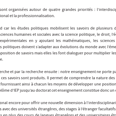
sont organisées autour de quatre grandes priorités : l’interdisci
tional et la professionnalisation.
rd car les études politiques mobilisent les savoirs de plusieurs d
sciences humaines et sociales avec la science politique, le droit, l’
 expérimentales en y ajoutant les mathématiques, les sciences 
s politiques doivent s’adapter aux évolutions du monde avec l’émerg
osition de savoirs mais elles les font dialoguer pour multiplier les 
e.
rche et par la recherche ensuite : notre enseignement ne porte pas 
 ces savoirs sont produits. Il permet de comprendre la nature des 
fournissant ainsi à chacun les moyens de développer une position cr
plôme d’IEP jusqu’au doctorat cet enseignement constitue donc un o
ional encore pour offrir une nouvelle dimension à l’interdisciplina
avec des universités étrangères, des stages à l’étranger facultatifs
s en plus des cours de langues étrangères et des universitaires é