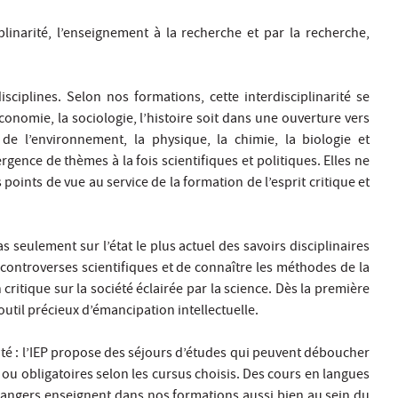
plinarité, l’enseignement à la recherche et par la recherche,
isciplines. Selon nos formations, cette interdisciplinarité se
économie, la sociologie, l’histoire soit dans une ouverture vers
de l’environnement, la physique, la chimie, la biologie et
ence de thèmes à la fois scientifiques et politiques. Elles ne
points de vue au service de la formation de l’esprit critique et
seulement sur l’état le plus actuel des savoirs disciplinaires
controverses scientifiques et de connaître les méthodes de la
itique sur la société éclairée par la science. Dès la première
util précieux d’émancipation intellectuelle.
rité : l’IEP propose des séjours d’études qui peuvent déboucher
 ou obligatoires selon les cursus choisis. Des cours en langues
trangers enseignent dans nos formations aussi bien au sein du