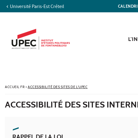
Université Paris-Est Créteil
CALENDR
Aller au contenu
Navigation
Accès directs
Recherche
L'I
ACCUEIL FR
›
ACCESSIBILITÉ DES SITES DE L'UPEC
ACCESSIBILITÉ DES SITES INTERN
RAPPEL DE LA LOI