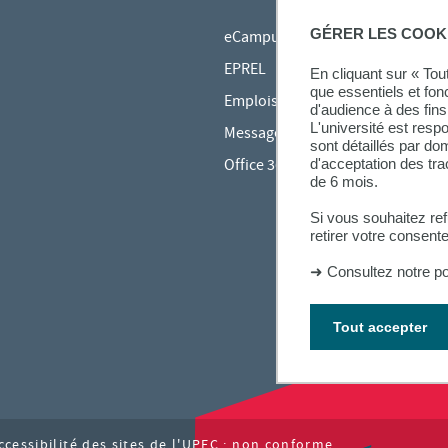
GÉRER LES COOK
eCampus
EPREL
En cliquant sur « To
que essentiels et fon
Emplois du temps en ligne (ADE)
d'audience à des fins 
L'université est resp
Messagerie étudiante
sont détaillés par d
Office 365
d'acceptation des tr
de 6 mois.
Si vous souhaitez re
retirer votre consent
➜
Consultez notre po
Tout accepter
ccessibilité des sites de l'UPEC : non conforme