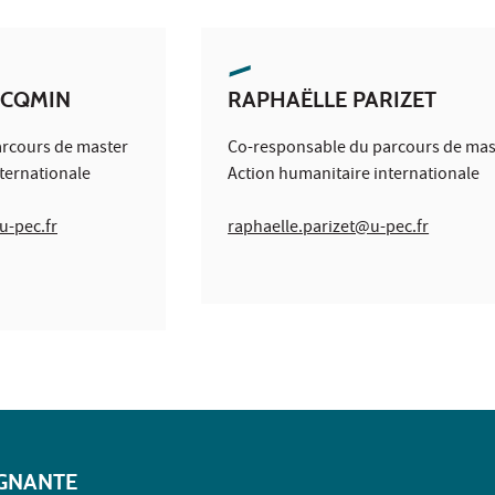
ACQMIN
RAPHAËLLE PARIZET
rcours de master
Co-responsable du parcours de mas
ternationale
Action humanitaire internationale
u-pec.fr
raphaelle.parizet@u-pec.fr
IGNANTE