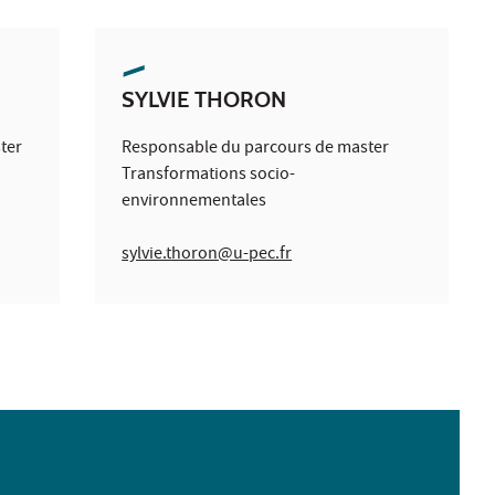
SYLVIE THORON
ter
Responsable du parcours de master
Transformations socio-
environnementales
sylvie.thoron@u-pec.fr