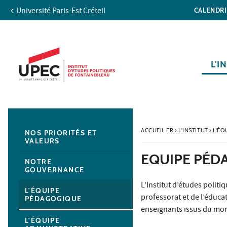
Université Paris-Est Créteil
CALENDR
Aller au contenu
Navigation
Accès directs
Recherche
Navigation secondaire
L'I
ACCUEIL FR
›
L'INSTITUT
›
L'ÉQ
NOS PRIORITÉS ET
VALEURS
EQUIPE PÉD
NOTRE
GOUVERNANCE
L’Institut d’études polit
L'ÉQUIPE
professorat et de l’éducat
PÉDAGOGIQUE
enseignants issus du mond
L'ÉQUIPE