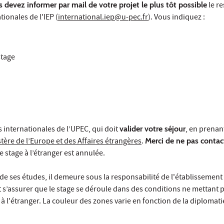
 devez informer par mail de votre projet le plus tôt possible
le r
ionales de l'IEP (
international.iep@u-pec.fr
). Vous indiquez :
stage
s internationales de l’UPEC, qui doit
valider votre séjour
, en prena
tère de l’Europe et des Affaires étrangères
.
Merci de ne pas contac
e stage à l’étranger est annulée.
e ses études, il demeure sous la responsabilité de l'établissement
it s’assurer que le stage se déroule dans des conditions ne mettant
e à l'étranger. La couleur des zones varie en fonction de la diplomati