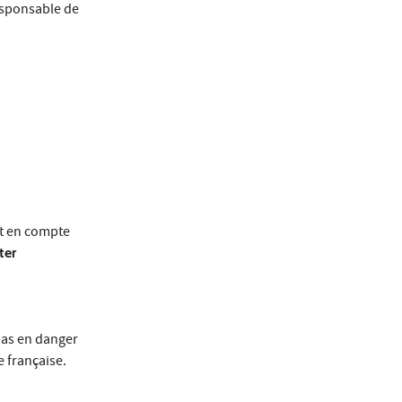
esponsable de
nt en compte
ter
 pas en danger
e française.