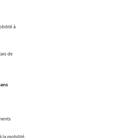
bilité à
lais de
sans
ments
 la mobilité.