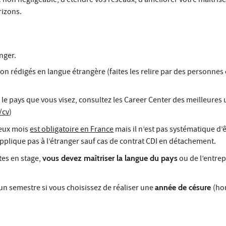
non négligeable, d’étendre vos réseaux, d’améliorer votre maîtrise
rizons.
anger.
tion rédigés en langue étrangère (faites les relire par des personne
 le pays que vous visez, consultez les Career Center des meilleures 
/cv
)
deux mois
est obligatoire en France
mais il n’est pas systématique d’
applique pas à l’étranger sauf cas de contrat CDI en détachement.
tes en stage,
vous devez maîtriser la langue du pays
ou de l’entrep
un semestre si vous choisissez de réaliser une
année de césure
(hor