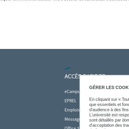
ACCÈS RAPIDES
GÉRER LES COOK
eCampus
En cliquant sur « To
EPREL
que essentiels et fon
d'audience à des fins 
Emplois du temps en ligne (ADE)
L'université est resp
Messagerie étudiante
sont détaillés par d
d'acceptation des tr