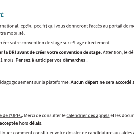
TÉ
ernational.iep@u-pec.fr
) qui vous donneront l’accès au portail de mo
tre mobilité.
réer votre convention de stage sur eStage directement.
ar la DRI avant de créer votre convention de stage.
Attention, le dé
 1 mois.
Pensez à anticiper vos démarches !
pédagogiquement sur la plateforme.
Aucun départ ne sera accordé 
le de l'UPEC
. Merci de consulter le
calendrier des appels
et les docu
acceptée hors délais
.
expliquer comment constituer votre dossier de candidature aux aides à