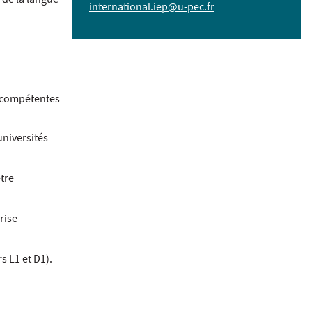
 de la langue
international.iep@u-pec.fr
s compétentes
universités
être
rise
s L1 et D1).