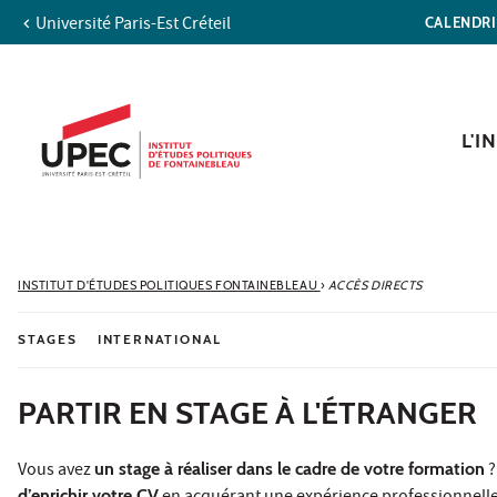
Université Paris-Est Créteil
CALENDR
Aller au contenu
Navigation
Accès directs
Recherche
L'I
INSTITUT D'ÉTUDES POLITIQUES FONTAINEBLEAU
›
ACCÈS DIRECTS
STAGES
INTERNATIONAL
PARTIR EN STAGE À L'ÉTRANGER
Vous avez
un stage à réaliser dans le cadre de votre formation
?
d’enrichir votre CV