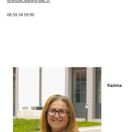
licences.iep@u-pec.fr
06 59 34 59 90
Karima