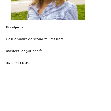
Boudjema
Gestionnaire de scolarité - masters
masters.iep@u-pec.fr
06 59 34 60 05