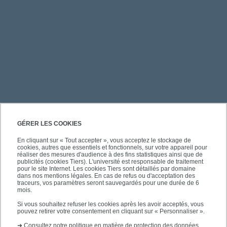
PRATIQUE
GÉRER LES COOKIES
En cliquant sur « Tout accepter », vous acceptez le stockage de
cookies, autres que essentiels et fonctionnels, sur votre appareil pour
ACCÈS RAPIDES
réaliser des mesures d'audience à des fins statistiques ainsi que de
publicités (cookies Tiers). L'université est responsable de traitement
pour le site Internet. Les cookies Tiers sont détaillés par domaine
dans nos mentions légales. En cas de refus ou d'acceptation des
traceurs, vos paramètres seront sauvegardés pour une durée de 6
mois.
SUIVEZ-NOUS
Si vous souhaitez refuser les cookies après les avoir acceptés, vous
pouvez retirer votre consentement en cliquant sur « Personnaliser ».
➜
Consultez notre politique en matière de protection des données.