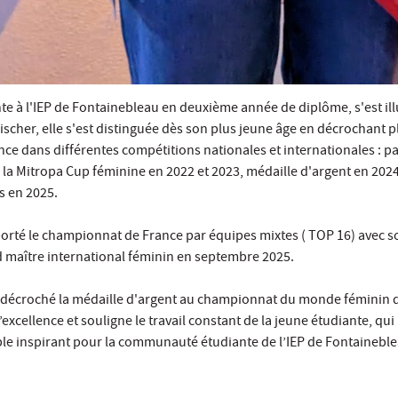
e à l'IEP de Fontainebleau en deuxième année de diplôme, s'est il
scher, elle s'est distinguée dès son plus jeune âge en décrochant
nce dans différentes compétitions nationales et internationales : p
à la Mitropa Cup féminine en 2022 et 2023, médaille d'argent en 20
s en 2025.
té le championnat de France par équipes mixtes ( TOP 16) avec son
 maître international féminin en septembre 2025.
 a décroché la médaille d'argent au championnat du monde féminin d
xcellence et souligne le travail constant de la jeune étudiante, qui
le inspirant pour la communauté étudiante de l’IEP de Fontaineblea