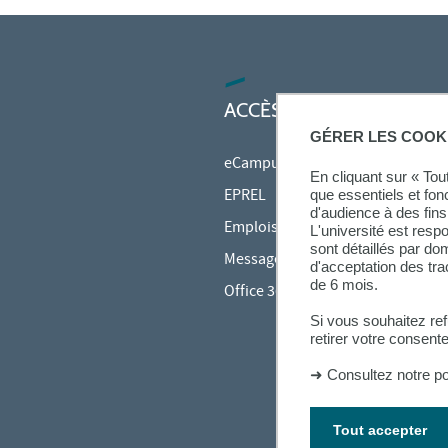
ACCÈS RAPIDES
GÉRER LES COOK
eCampus
En cliquant sur « To
EPREL
que essentiels et fon
d'audience à des fins 
Emplois du temps en ligne (ADE)
L'université est resp
sont détaillés par d
Messagerie étudiante
d'acceptation des tr
de 6 mois.
Office 365
Si vous souhaitez re
retirer votre consent
➜
Consultez notre po
Tout accepter