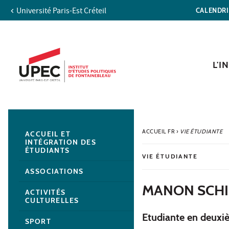
Université Paris-Est Créteil
CALENDR
Aller au contenu
Navigation
Accès directs
Recherche
Navigation secondaire
L'I
ACCUEIL FR
›
VIE ÉTUDIANTE
ACCUEIL ET
INTÉGRATION DES
ÉTUDIANTS
VIE ÉTUDIANTE
ASSOCIATIONS
MANON SCHI
ACTIVITÉS
CULTURELLES
Etudiante en deuxi
SPORT