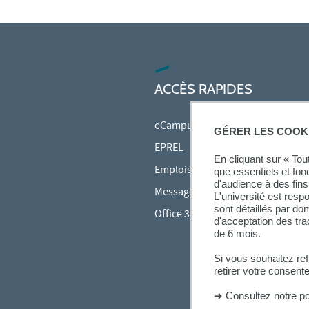
ACCÈS RAPIDES
eCampus
GÉRER LES COOK
EPREL
En cliquant sur « To
Emplois du temps en ligne (ADE)
que essentiels et fon
d'audience à des fins 
Messagerie étudiante
L'université est resp
sont détaillés par d
Office 365
d'acceptation des tr
de 6 mois.
Si vous souhaitez re
retirer votre consent
➜
Consultez notre po