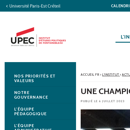
Université Paris-Est Créteil
CALENDR
Aller au contenu
Navigation
Accès directs
Recherche
Navigation secondaire
L'I
ACCUEIL FR
›
L'INSTITUT
›
ACTU
NOS PRIORITÉS ET
VALEURS
UNE CHAMPIO
NOTRE
GOUVERNANCE
PUBLIÉ LE 6 JUILLET 2023
L'ÉQUIPE
PÉDAGOGIQUE
L'ÉQUIPE