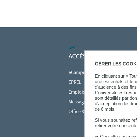
ACCÈS RAPIDES
GÉRER LES COOK
eCampus
En cliquant sur « To
que essentiels et fon
EPREL
d'audience à des fins 
Emplois du temps en ligne (ADE)
L'université est resp
sont détaillés par d
Messagerie étudiante
d'acceptation des tr
de 6 mois.
Office 365
Si vous souhaitez re
retirer votre consent
➜
Consultez notre po