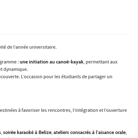
ité de l’année universitaire.
rogramme :
une initiation au canoë-kayak
, permettant aux
 et dynamique.
écouverte. L’occasion pour les étudiants de partager un
inées à favoriser les rencontres, l’intégration et l’ouverture
s
,
soirée karaoké à Belize
,
ateliers consacrés à l’aisance orale
,