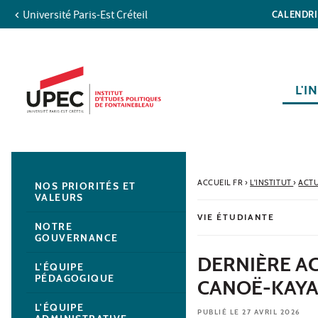
Université Paris-Est Créteil
CALENDR
Aller au contenu
Navigation
Accès directs
Recherche
Navigation secondaire
L'I
ACCUEIL FR
›
L'INSTITUT
›
ACTU
NOS PRIORITÉS ET
VALEURS
VIE ÉTUDIANTE
NOTRE
GOUVERNANCE
DERNIÈRE AC
L'ÉQUIPE
PÉDAGOGIQUE
CANOË-KAYA
L'ÉQUIPE
PUBLIÉ LE 27 AVRIL 2026