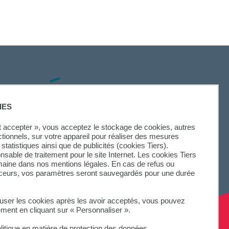
SUIVEZ-NOUS
IES
ut accepter », vous acceptez le stockage de cookies, autres
ctionnels, sur votre appareil pour réaliser des mesures
statistiques ainsi que de publicités (cookies Tiers).
onsable de traitement pour le site Internet. Les cookies Tiers
omaine dans nos mentions légales. En cas de refus ou
aceurs, vos paramètres seront sauvegardés pour une durée
fuser les cookies après les avoir acceptés, vous pouvez
ement en cliquant sur « Personnaliser ».
litique en matière de protection des données.