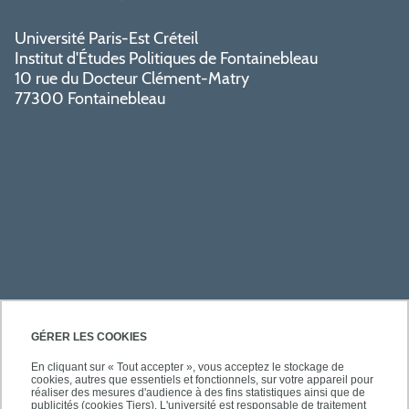
Université Paris-Est Créteil
Institut d'Études Politiques de Fontainebleau
10 rue du Docteur Clément-Matry
77300 Fontainebleau
PRATIQUE
GÉRER LES COOKIES
En cliquant sur « Tout accepter », vous acceptez le stockage de
cookies, autres que essentiels et fonctionnels, sur votre appareil pour
ACCÈS RAPIDES
réaliser des mesures d'audience à des fins statistiques ainsi que de
publicités (cookies Tiers). L'université est responsable de traitement