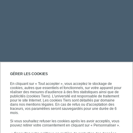
PRATIQUE
GÉRER LES COOKIES
En cliquant sur « Tout accepter », vous acceptez le stockage de
cookies, autres que essentiels et fonctionnels, sur votre appareil pour
ACCÈS RAPIDES
réaliser des mesures d'audience à des fins statistiques ainsi que de
publicités (cookies Tiers). L'université est responsable de traitement
pour le site Internet. Les cookies Tiers sont détaillés par domaine
dans nos mentions légales. En cas de refus ou d'acceptation des
traceurs, vos paramètres seront sauvegardés pour une durée de 6
mois.
SUIVEZ-NOUS
Si vous souhaitez refuser les cookies après les avoir acceptés, vous
pouvez retirer votre consentement en cliquant sur « Personnaliser ».