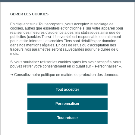
PRATIQUE
GÉRER LES COOKIES
En cliquant sur « Tout accepter », vous acceptez le stockage de
cookies, autres que essentiels et fonctionnels, sur votre appareil pour
ACCÈS RAPIDES
réaliser des mesures d'audience à des fins statistiques ainsi que de
publicités (cookies Tiers). L'université est responsable de traitement
pour le site Internet. Les cookies Tiers sont détaillés par domaine
dans nos mentions légales. En cas de refus ou d'acceptation des
traceurs, vos paramètres seront sauvegardés pour une durée de 6
mois.
SUIVEZ-NOUS
Si vous souhaitez refuser les cookies après les avoir acceptés, vous
pouvez retirer votre consentement en cliquant sur « Personnaliser ».
➜
Consultez notre politique en matière de protection des données.
Tout accepter
Personnaliser
Mentions légales
Contacts
Plan du site
Tout refuser
Accessibilité des sites de l'UPEC : non conforme