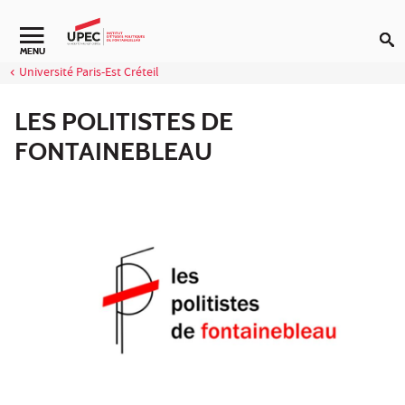
Aller au contenu
Navigation secondaire
MENU
Université Paris-Est Créteil
LES POLITISTES DE
FONTAINEBLEAU