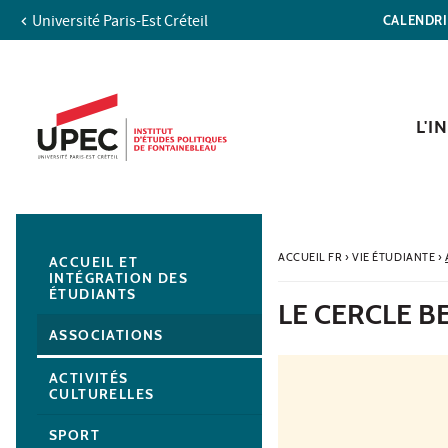
Université Paris-Est Créteil
CALENDR
Aller au contenu
Navigation
Accès directs
Recherche
Navigation secondaire
L'I
ACCUEIL FR
›
VIE ÉTUDIANTE
›
ACCUEIL ET
INTÉGRATION DES
ÉTUDIANTS
LE CERCLE B
ASSOCIATIONS
ACTIVITÉS
CULTURELLES
SPORT