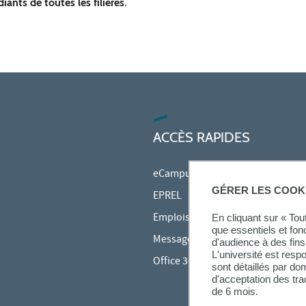
iants de toutes les filières
.
ACCÈS RAPIDES
eCampus
GÉRER LES COOK
EPREL
Emplois du temps en ligne (ADE)
En cliquant sur « To
que essentiels et fon
Messagerie étudiante
d'audience à des fins 
L'université est resp
Office 365
sont détaillés par d
d'acceptation des tr
de 6 mois.