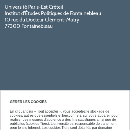
Université Paris-Est Créteil
Institut d'Études Politiques de Fontainebleau
10 rue du Docteur Clément-Matry
77300 Fontainebleau
PRATIQUE
GÉRER LES COOKIES
En cliquant sur « Tout accepter », vous acceptez le stockage de
cookies, autres que essentiels et fonctionnels, sur votre appareil pour
ACCÈS RAPIDES
réaliser des mesures d'audience à des fins statistiques ainsi que de
publicités (cookies Tiers). L'université est responsable de traitement
pour le site Internet. Les cookies Tiers sont détaillés par domaine