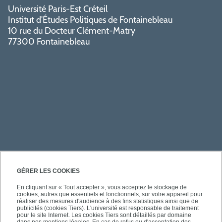
Université Paris-Est Créteil
Institut d'Études Politiques de Fontainebleau
10 rue du Docteur Clément-Matry
77300 Fontainebleau
PRATIQUE
GÉRER LES COOKIES
En cliquant sur « Tout accepter », vous acceptez le stockage de
cookies, autres que essentiels et fonctionnels, sur votre appareil pour
ACCÈS RAPIDES
réaliser des mesures d'audience à des fins statistiques ainsi que de
publicités (cookies Tiers). L'université est responsable de traitement
pour le site Internet. Les cookies Tiers sont détaillés par domaine