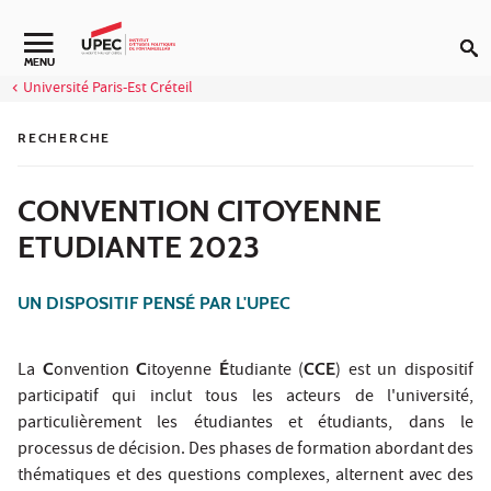
Aller au contenu
Navigation secondaire
MENU
Université Paris-Est Créteil
RECHERCHE
CONVENTION CITOYENNE
ETUDIANTE 2023
UN DISPOSITIF PENSÉ PAR L'UPEC
La
C
onvention
C
itoyenne
É
tudiante (
CCE
) est un dispositif
participatif qui inclut tous les acteurs de l'université,
particulièrement les étudiantes et étudiants, dans le
processus de décision. Des phases de formation abordant des
thématiques et des questions complexes, alternent avec des